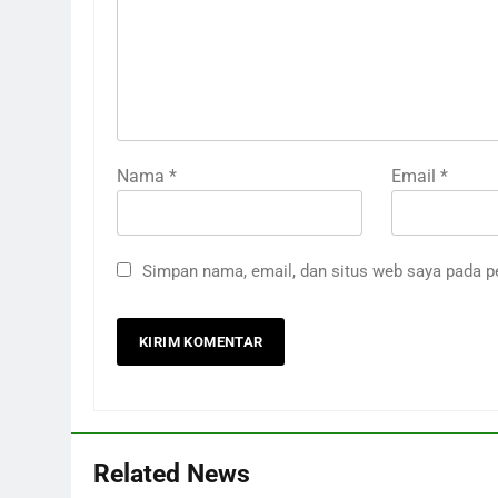
Nama
*
Email
*
Simpan nama, email, dan situs web saya pada p
Related News