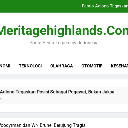
Febrio Adiono Tegaskan
Dampak Negatif Seri
Meritagehighlands.co
Senjata Tajam Ditem
Portal Berita Terpercaya Indonesia
Krisis Mig
Febrio Adiono Tegaskan
NOMI
TEKNOLOGI
OLAHRAGA
OTOMOTIF
KESEHA
Dampak Negatif Seri
Senjata Tajam Ditem
Tegaskan Posisi Sebagai Pegawai, Bukan Jaksa
Dampak N
9 Jam Ago
oodyrman dan WN Brunei Berujung Tragis