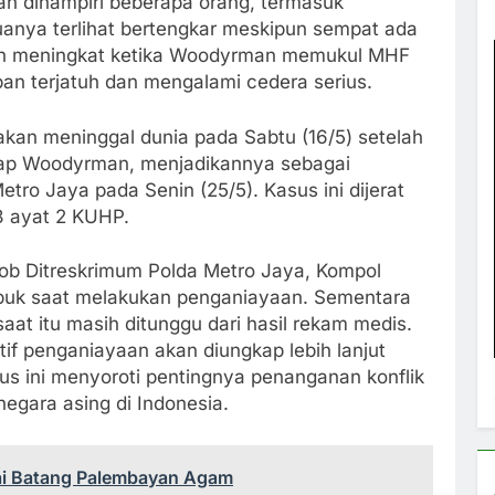
an dihampiri beberapa orang, termasuk
anya terlihat bertengkar meskipun sempat ada
gan meningkat ketika Woodyrman memukul MHF
n terjatuh dan mengalami cedera serius.
takan meninggal dunia pada Sabtu (16/5) setelah
kap Woodyrman, menjadikannya sebagai
ro Jaya pada Senin (25/5). Kasus ini dijerat
8 ayat 2 KUHP.
mob Ditreskrimum Polda Metro Jaya, Kompol
buk saat melakukan penganiayaan. Sementara
saat itu masih ditunggu dari hasil rekam medis.
if penganiayaan akan diungkap lebih lanjut
us ini menyoroti pentingnya penanganan konflik
negara asing di Indonesia.
ai Batang Palembayan Agam