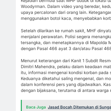
Kejadian bermula saat MHF duduk di lokasi d
Woodyrman. Dalam video yang beredar, kedu
upaya percalonan dari orang lain. Ketegan
menggunakan botol kaca, menyebabkan korba
Setelah dilarikan ke rumah sakit, MHF dinya
menjalani perawatan. Polisi segera menang
tersangka, dan menetapkannya di Mapolda Met
dengan Pasal 466 ayat 3 dan/atau Pasal 46
Menurut keterangan dari Kanit 1 Subdit Res
Dimitri Mahendra, pelaku dalam keadaan ma
itu, informasi mengenai kondisi korban pada 
Keduanya diketahui saling mengenal, dan mot
dalam konferensi pers yang dijadwalkan. Kas
dengan bijaksana, terutama di antara warga 
Baca Juga
Jasad Bocah Ditemukan di Sung