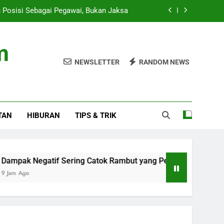
 Posisi Sebagai Pegawai, Bukan Jaksa
ng Catok Rambut yang Perlu Diketahui
m
ukan di Sekolah Jaksel, Pemilik Tewas
NEWSLETTER
RANDOM NEWS
ran di Ceuta: Spanyol Siap Sanksi Italia
 Posisi Sebagai Pegawai, Bukan Jaksa
TAN
HIBURAN
TIPS & TRIK
ng Catok Rambut yang Perlu Diketahui
ukan di Sekolah Jaksel, Pemilik Tewas
egatif Sering Catok Rambut yang Perlu Diketahui