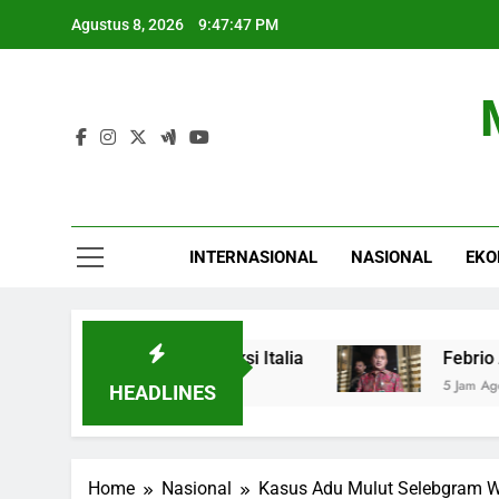
Skip
Agustus 8, 2026
9:47:48 PM
to
content
INTERNASIONAL
NASIONAL
EKO
ta: Spanyol Siap Sanksi Italia
Febrio Adiono 
5 Jam Ago
HEADLINES
Home
Nasional
Kasus Adu Mulut Selebgram W