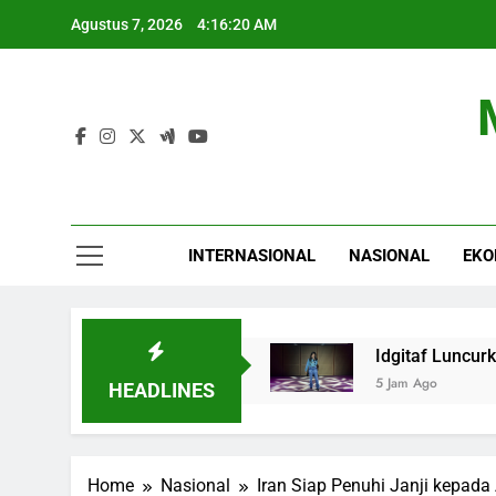
Skip
Agustus 7, 2026
4:16:21 AM
to
content
INTERNASIONAL
NASIONAL
EKO
at di Level 6.352
Idgitaf Luncurkan 5 Lagu 
5 Jam Ago
HEADLINES
Home
Nasional
Iran Siap Penuhi Janji kepad