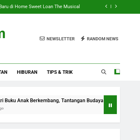
u Baru di Home Sweet Loan The Musical
 Tantangan Budaya Membaca Terus Ada
m
 Presiden 2026 Setelah Menang Penalti
NEWSLETTER
RANDOM NEWS
s 2026: Dibuka Menguat di Level 6.352
u Baru di Home Sweet Loan The Musical
TAN
HIBURAN
TIPS & TRIK
 Tantangan Budaya Membaca Terus Ada
 Presiden 2026 Setelah Menang Penalti
ak Berkembang, Tantangan Budaya Membaca Terus Ada