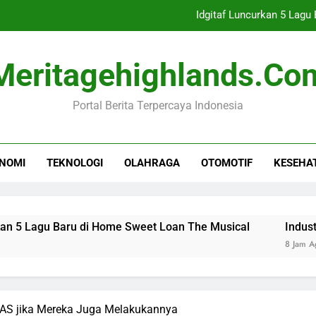
Idgitaf Luncurkan 5 Lag
Industri Buku Anak Berkembang,
Meritagehighlands.co
Persebaya Raih Juara Piala
Portal Berita Terpercaya Indonesia
IHSG 7 Agustu
Idgitaf Luncurkan 5 Lag
NOMI
TEKNOLOGI
OLAHRAGA
OTOMOTIF
KESEHA
Industri Buku Anak Berkembang,
Persebaya Raih Juara Piala
Baru di Home Sweet Loan The Musical
Industri Buku An
8 Jam Ago
a AS jika Mereka Juga Melakukannya