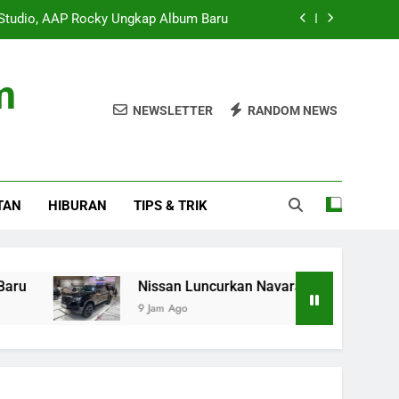
 Studio, AAP Rocky Ungkap Album Baru
uncurkan Navara PRO-4X di GIIAS 2026
m
gur Netanyahu Hentikan Serangan Gaza
NEWSLETTER
RANDOM NEWS
ingkat dan Ekspansi ke Amerika Latin
 Studio, AAP Rocky Ungkap Album Baru
TAN
HIBURAN
TIPS & TRIK
uncurkan Navara PRO-4X di GIIAS 2026
gur Netanyahu Hentikan Serangan Gaza
Nissan Luncurkan Navara PRO-4X di GIIAS 2026
9 Jam Ago