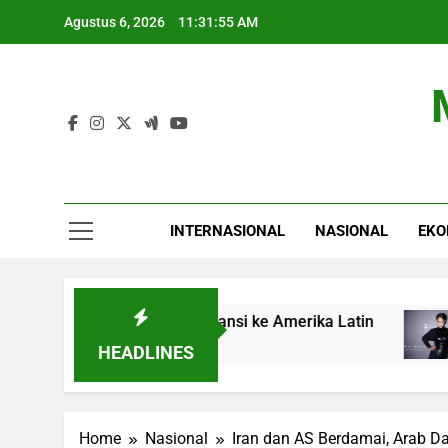
Skip
Agustus 6, 2026
11:31:56 AM
to
content
INTERNASIONAL
NASIONAL
EKO
Meningkat dan Ekspansi ke Amerika Latin
Rih
5 Ja
HEADLINES
Home
Nasional
Iran dan AS Berdamai, Arab D