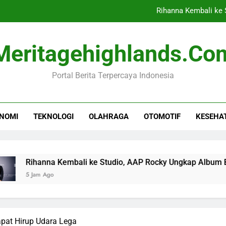
Rihanna Kembali ke
Nissan L
Meritagehighlands.co
Komisi I DPR Desak RI Te
Portal Berita Terpercaya Indonesia
Toyota Optimis Ekspor Men
Rihanna Kembali ke
NOMI
TEKNOLOGI
OLAHRAGA
OTOMOTIF
KESEHA
Nissan L
Komisi I DPR Desak RI Te
anna Kembali ke Studio, AAP Rocky Ungkap Album Baru
m Ago
apat Hirup Udara Lega