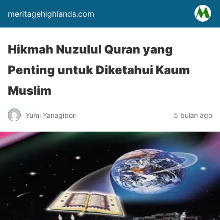
meritagehighlands.com
Hikmah Nuzulul Quran yang
Penting untuk Diketahui Kaum
Muslim
Yumi Yanagibori
5 bulan ago