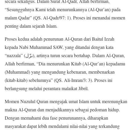
secara sekaligus. Dalam Surat Al-Qadr, Allah berfirman,
“Sesungguhnya Kami telah menurunkannya (Al-Qur’an) pada
malam Qadar” (QS. Al-Qadr/97: 1). Proses ini menandai momen
penting dalam sejarah Islam.
Proses kedua adalah penurunan Al-Quran dari Baitul Izzah
kepada Nabi Muhammad SAW, yang ditandai dengan kata
“nazzala” (نزّل), artinya turun secara bertahap. Dalam Al-Quran,
Allah berfirman, “Dia menurunkan Kitab (Al-Qur’an) kepadamu
(Muhammad) yang mengandung kebenaran, membenarkan
(kitab-kitab) sebelumnya” (QS. Ali-Imran/3: 3). Proses ini
berlangsung melalui perantara malaikat Jibril.
Momen Nuzulul Quran mengajak umat Islam untuk merenungkan
makna Al-Quran dan menjadikannya sebagai pedoman hidup.
Dengan memahami dua fase penurunannya, diharapkan
masyarakat dapat lebih mendalami nilai-nilai yang terkandung