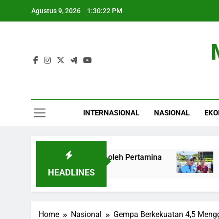
Skip
Agustus 9, 2026
1:30:23 PM
to
content
INTERNASIONAL
NASIONAL
EKO
i Kepri Dijamin Aman oleh Pertamina
Tim CdM 
4 Jam Ago
HEADLINES
Home
Nasional
Gempa Berkekuatan 4,5 Meng