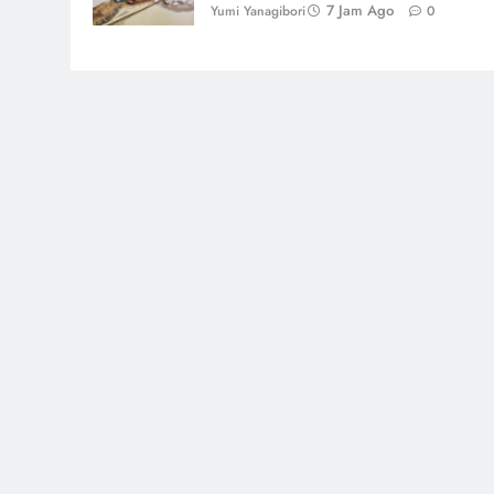
7 Jam Ago
Yumi Yanagibori
0