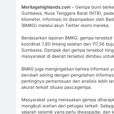
Meritagehighlands.com
– Gempa bumi berke
Sumbawa, Nusa Tenggara Barat (NTB), pada 
kilometer. Informasi ini disampaikan oleh Bad
(BMKG) melalui akun Twitter resmi mereka.
Berdasarkan laporan BMKG, gempa tersebut te
koordinat 7,80 lintang selatan dan 117,36 buju
Sumbawa. Dampak dari gempa tersebut hingga
masyarakat di daerah tersebut diimbau untu
BMKG juga mengingatkan bahwa informasi yan
berubah seiring dengan pengolahan informasi
pentingnya pemantauan dan analisis lebih la
akurat terkait situasi pascagempa.
Masyarakat yang merasakan gempa diharapkan
mengikuti arahan dari petugas terkait. Seb
sejarah seismik yang perlu diwaspadai, dan 