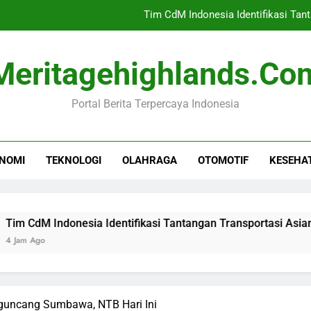
Tim CdM Indonesia Identifikasi Ta
Banjir di Myan
Meritagehighlands.co
Menko Pangan: Teknologi Pirolis
Portal Berita Terpercaya Indonesia
Pendistribusian BBM
Tim CdM Indonesia Identifikasi Ta
NOMI
TEKNOLOGI
OLAHRAGA
OTOMOTIF
KESEHA
Banjir di Myan
Menko Pangan: Teknologi Pirolis
Indonesia Identifikasi Tantangan Transportasi Asian Games 
guncang Sumbawa, NTB Hari Ini