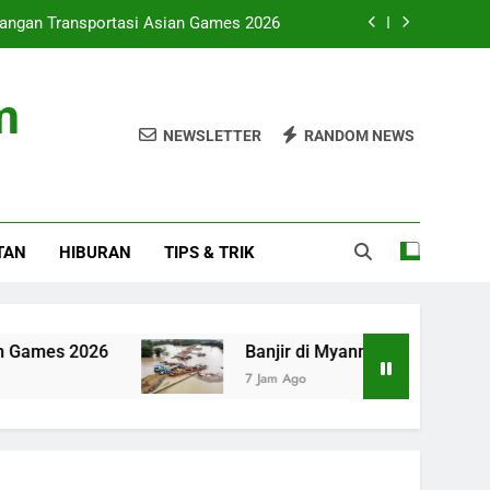
ntangan Transportasi Asian Games 2026
mar Pengaruhi Lebih dari 40.000 Warga
m
is Dukung PSEL Atasi Sampah Nasional
NEWSLETTER
RANDOM NEWS
 di Kepri Dijamin Aman oleh Pertamina
ntangan Transportasi Asian Games 2026
TAN
HIBURAN
TIPS & TRIK
mar Pengaruhi Lebih dari 40.000 Warga
is Dukung PSEL Atasi Sampah Nasional
2026
Banjir di Myanmar Pengaruhi Lebih dari
7 Jam Ago