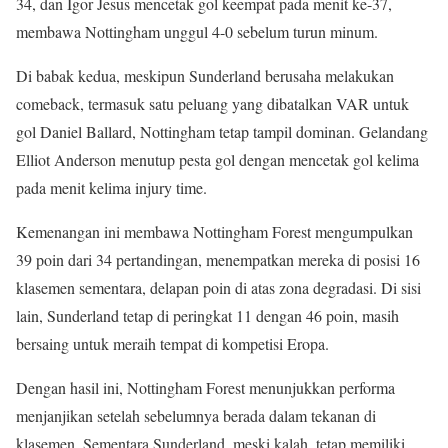
34, dan Igor Jesus mencetak gol keempat pada menit ke-37,
membawa Nottingham unggul 4-0 sebelum turun minum.
Di babak kedua, meskipun Sunderland berusaha melakukan
comeback, termasuk satu peluang yang dibatalkan VAR untuk
gol Daniel Ballard, Nottingham tetap tampil dominan. Gelandang
Elliot Anderson menutup pesta gol dengan mencetak gol kelima
pada menit kelima injury time.
Kemenangan ini membawa Nottingham Forest mengumpulkan
39 poin dari 34 pertandingan, menempatkan mereka di posisi 16
klasemen sementara, delapan poin di atas zona degradasi. Di sisi
lain, Sunderland tetap di peringkat 11 dengan 46 poin, masih
bersaing untuk meraih tempat di kompetisi Eropa.
Dengan hasil ini, Nottingham Forest menunjukkan performa
menjanjikan setelah sebelumnya berada dalam tekanan di
klasemen. Sementara Sunderland, meski kalah, tetap memiliki