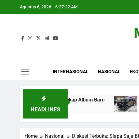
Skip
Agustus 6, 2026
6:27:23 AM
to
content
INTERNASIONAL
NASIONAL
EKO
udio, AAP Rocky Ungkap Album Baru
Nissan L
4 Jam Ago
HEADLINES
Home
Nasional
Diskusi Terbuka: Siapa Saja B