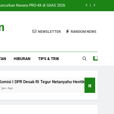
uncurkan Navara PRO-4X di GIIAS 2026
gur Netanyahu Hentikan Serangan Gaza
m
ah 8 Jam atau Deep Sleep yang Utama?
NEWSLETTER
RANDOM NEWS
 Studio, AAP Rocky Ungkap Album Baru
uncurkan Navara PRO-4X di GIIAS 2026
TAN
HIBURAN
TIPS & TRIK
gur Netanyahu Hentikan Serangan Gaza
ah 8 Jam atau Deep Sleep yang Utama?
PR Desak RI Tegur Netanyahu Hentikan Serangan Gaza