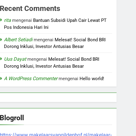
Recent Comments
rita
mengenai
Bantuan Subsidi Upah Cair Lewat PT
Pos Indonesia Hari Ini
Albert Setiadi
mengenai
Melesat! Social Bond BRI
Dorong Inklusi, Investor Antusias Besar
Uus Dayat
mengenai
Melesat! Social Bond BRI
Dorong Inklusi, Investor Antusias Besar
A WordPress Commenter
mengenai
Hello world!
Blogroll
https://www.makelaarsvangildenhof.nl/makelaar-