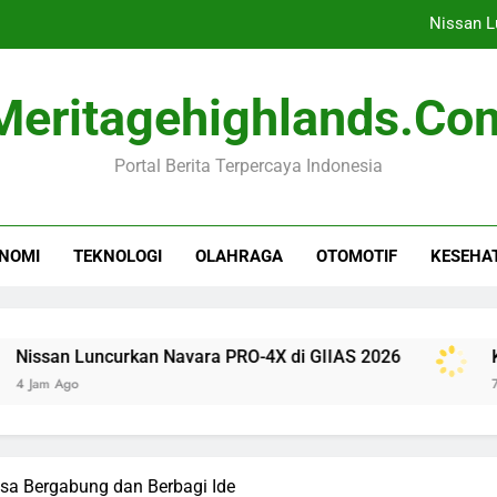
Nissan L
Komisi I DPR Desak RI Te
Meritagehighlands.co
Tren Tidur Sehat: Apak
Portal Berita Terpercaya Indonesia
Rihanna Kembali ke
Nissan L
NOMI
TEKNOLOGI
OLAHRAGA
OTOMOTIF
KESEHA
Komisi I DPR Desak RI Te
Tren Tidur Sehat: Apak
uncurkan Navara PRO-4X di GIIAS 2026
Komisi I D
7 Jam Ago
isa Bergabung dan Berbagi Ide