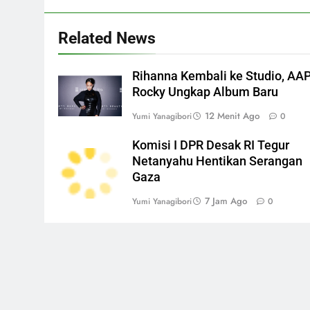
Related News
Rihanna Kembali ke Studio, AA
Rocky Ungkap Album Baru
12 Menit Ago
Yumi Yanagibori
0
Komisi I DPR Desak RI Tegur
Netanyahu Hentikan Serangan
Gaza
7 Jam Ago
Yumi Yanagibori
0