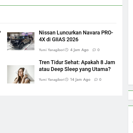
P
Nissan Luncurkan Navara PRO-
4X di GIIAS 2026
4 Jam Ago
Yumi Yanagibori
0
Tren Tidur Sehat: Apakah 8 Jam
atau Deep Sleep yang Utama?
14 Jam Ago
Yumi Yanagibori
0