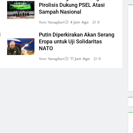
Pirolisis Dukung PSEL Atasi
Sampah Nasional
4 Jam Ago
Yumi Yanagibori
0
I
Putin Diperkirakan Akan Serang
Eropa untuk Uji Solidaritas
NATO
11 Jam Ago
Yumi Yanagibori
0