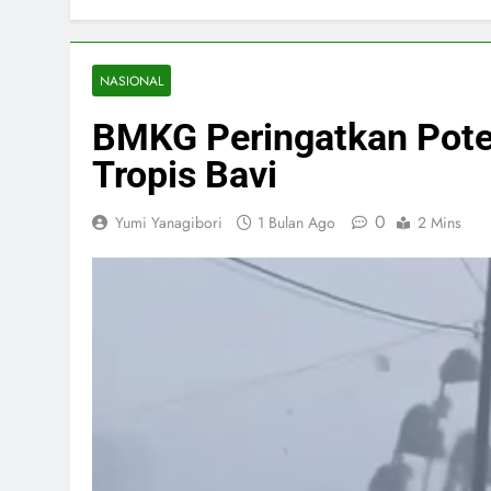
NASIONAL
BMKG Peringatkan Pote
Tropis Bavi
0
Yumi Yanagibori
1 Bulan Ago
2 Mins