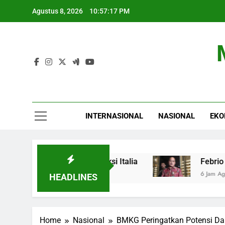
Skip
Agustus 8, 2026
10:57:18 PM
to
content
INTERNASIONAL
NASIONAL
EKO
a: Spanyol Siap Sanksi Italia
Febrio Adiono T
6 Jam Ago
HEADLINES
Home
Nasional
BMKG Peringatkan Potensi Dam