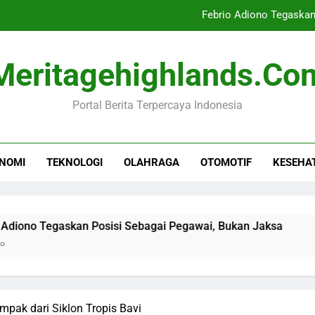
Febrio Adiono Tegaskan
Dampak Negatif Seri
Meritagehighlands.co
Senjata Tajam Ditem
Portal Berita Terpercaya Indonesia
Krisis Mig
Febrio Adiono Tegaskan
NOMI
TEKNOLOGI
OLAHRAGA
OTOMOTIF
KESEHA
Dampak Negatif Seri
Senjata Tajam Ditem
egaskan Posisi Sebagai Pegawai, Bukan Jaksa
Dampak N
10 Jam Ago
pak dari Siklon Tropis Bavi