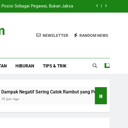
 Posisi Sebagai Pegawai, Bukan Jaksa
ng Catok Rambut yang Perlu Diketahui
m
ukan di Sekolah Jaksel, Pemilik Tewas
NEWSLETTER
RANDOM NEWS
ran di Ceuta: Spanyol Siap Sanksi Italia
 Posisi Sebagai Pegawai, Bukan Jaksa
TAN
HIBURAN
TIPS & TRIK
ng Catok Rambut yang Perlu Diketahui
ukan di Sekolah Jaksel, Pemilik Tewas
egatif Sering Catok Rambut yang Perlu Diketahui