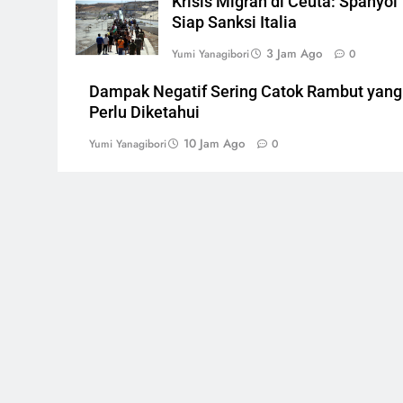
Krisis Migran di Ceuta: Spanyol
Siap Sanksi Italia
3 Jam Ago
Yumi Yanagibori
0
Dampak Negatif Sering Catok Rambut yang
Perlu Diketahui
10 Jam Ago
Yumi Yanagibori
0