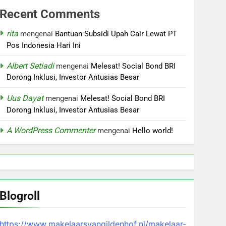
Recent Comments
rita
mengenai
Bantuan Subsidi Upah Cair Lewat PT
Pos Indonesia Hari Ini
Albert Setiadi
mengenai
Melesat! Social Bond BRI
Dorong Inklusi, Investor Antusias Besar
Uus Dayat
mengenai
Melesat! Social Bond BRI
Dorong Inklusi, Investor Antusias Besar
A WordPress Commenter
mengenai
Hello world!
Blogroll
https://www.makelaarsvangildenhof.nl/makelaar-