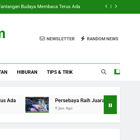
 Tantangan Budaya Membaca Terus Ada
 Presiden 2026 Setelah Menang Penalti
m
itas: Fokus pada Hasil, Bukan Regulasi
NEWSLETTER
RANDOM NEWS
u Baru di Home Sweet Loan The Musical
 Tantangan Budaya Membaca Terus Ada
TAN
HIBURAN
TIPS & TRIK
 Presiden 2026 Setelah Menang Penalti
itas: Fokus pada Hasil, Bukan Regulasi
Persebaya Raih Juara Piala Presiden 2026 Setel
9 Jam Ago