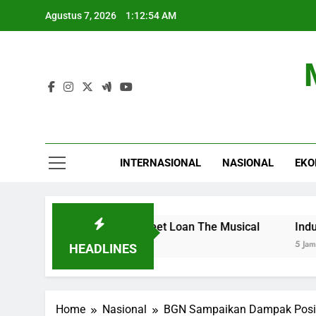
Skip
Agustus 7, 2026
1:12:55 AM
to
content
INTERNASIONAL
NASIONAL
EKO
u Baru di Home Sweet Loan The Musical
Industri Buku
5 Jam Ago
HEADLINES
Home
Nasional
BGN Sampaikan Dampak Positi