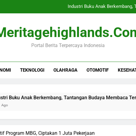
Industri Buku Anak Berkembang,
Persebaya Raih Juara Piala
Meritagehighlands.co
10 Tahun UU Disabil
Portal Berita Terpercaya Indonesia
Idgitaf Luncurkan 5 Lag
Industri Buku Anak Berkembang,
NOMI
TEKNOLOGI
OLAHRAGA
OTOMOTIF
KESEHA
Persebaya Raih Juara Piala
10 Tahun UU Disabil
 Anak Berkembang, Tantangan Budaya Membaca Terus Ada
f Program MBG, Ciptakan 1 Juta Pekerjaan