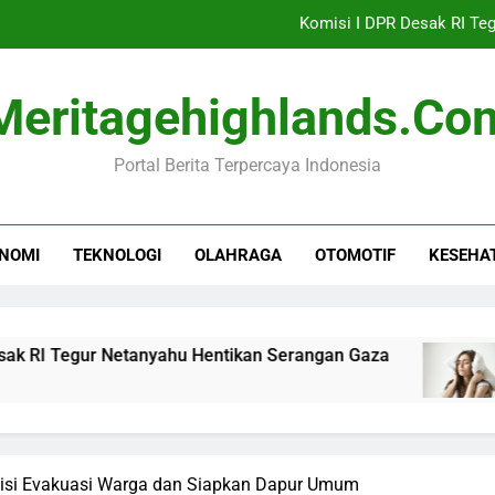
Komisi I DPR Desak RI Te
Tren Tidur Sehat: Apak
Meritagehighlands.co
MLPT Tawarkan Solusi Resiliens
Portal Berita Terpercaya Indonesia
Nissan L
Komisi I DPR Desak RI Te
NOMI
TEKNOLOGI
OLAHRAGA
OTOMOTIF
KESEHA
Tren Tidur Sehat: Apak
MLPT Tawarkan Solusi Resiliens
egur Netanyahu Hentikan Serangan Gaza
Tren 
11 Jam
olisi Evakuasi Warga dan Siapkan Dapur Umum