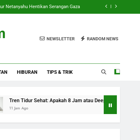
gur Netanyahu Hentikan Serangan Gaza
ah 8 Jam atau Deep Sleep yang Utama?
m
i dengan Elastic dan Dell ObjectScale
NEWSLETTER
RANDOM NEWS
uncurkan Navara PRO-4X di GIIAS 2026
gur Netanyahu Hentikan Serangan Gaza
TAN
HIBURAN
TIPS & TRIK
ah 8 Jam atau Deep Sleep yang Utama?
i dengan Elastic dan Dell ObjectScale
Tidur Sehat: Apakah 8 Jam atau Deep Sleep yang Utama?
 Ago