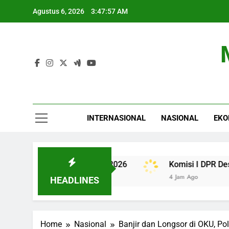
Skip
Agustus 6, 2026
3:47:58 AM
to
content
INTERNASIONAL
NASIONAL
EKO
ra PRO-4X di GIIAS 2026
Komisi I DPR Desak RI T
4 Jam Ago
HEADLINES
Home
Nasional
Banjir dan Longsor di OKU, P