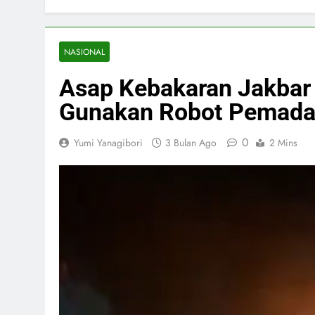
NASIONAL
Asap Kebakaran Jakbar
Gunakan Robot Pemad
0
Yumi Yanagibori
3 Bulan Ago
2 Mins