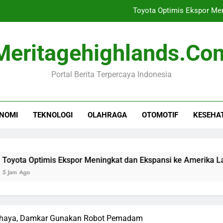
Toyota Optimis Ekspor Men
Rihanna Kembali ke
Meritagehighlands.co
Nissan L
Portal Berita Terpercaya Indonesia
10 Tahun UU Disabil
Toyota Optimis Ekspor Men
NOMI
TEKNOLOGI
OLAHRAGA
OTOMOTIF
KESEHA
Rihanna Kembali ke
Nissan L
timis Ekspor Meningkat dan Ekspansi ke Amerika Latin
ahaya, Damkar Gunakan Robot Pemadam