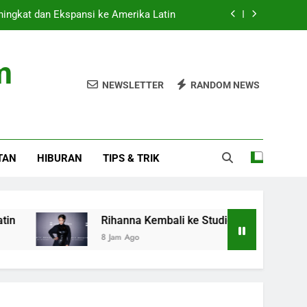
ingkat dan Ekspansi ke Amerika Latin
 Studio, AAP Rocky Ungkap Album Baru
m
uncurkan Navara PRO-4X di GIIAS 2026
NEWSLETTER
RANDOM NEWS
itas: Fokus pada Hasil, Bukan Regulasi
ingkat dan Ekspansi ke Amerika Latin
TAN
HIBURAN
TIPS & TRIK
 Studio, AAP Rocky Ungkap Album Baru
uncurkan Navara PRO-4X di GIIAS 2026
Rihanna Kembali ke Studio, AAP Rocky Ungkap Alb
8 Jam Ago