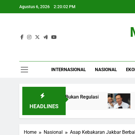
Skip
Agustus 6, 2026
2:20:03 PM
to
content
INTERNASIONAL
NASIONAL
EKO
: Fokus pada Hasil, Bukan Regulasi
Toyota Op
5 Jam Ago
HEADLINES
Home
Nasional
Asap Kebakaran Jakbar Berb