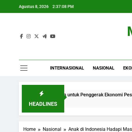
Skip
Agustus 8, 2026
2:37:09 PM
to
content
INTERNASIONAL
NASIONAL
EKO
rluas Perlindungan untuk Penggerak Ekonomi Pesantren
HEADLINES
Home
Nasional
Anak di Indonesia Hadapi Ma