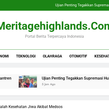
Ujian Penting Tegakkan Suprema
Waspada! Universal Studios
Meritagehighlands.co
Gamifikasi Sebagai Ala
Portal Berita Terpercaya Indonesia
BPJS Ketenagakerjaan Perluas Perlindung
Ujian Penting Tegakkan Suprema
NOMI
TEKNOLOGI
OLAHRAGA
OTOMOTIF
KESEHA
Waspada! Universal Studios
Gamifikasi Sebagai Ala
Ujian Penting Tegakkan Supremasi Hukum oleh P
5 Jam Ago
salah Kesehatan Jiwa Akibat Medsos