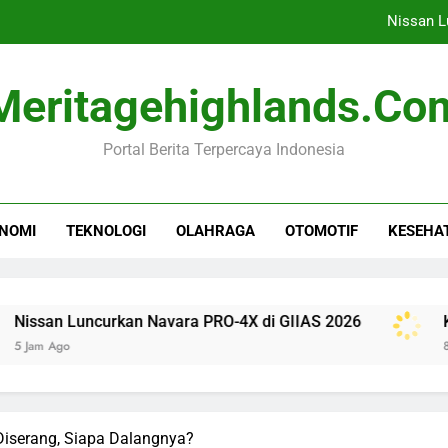
Nissan L
Komisi I DPR Desak RI Te
Meritagehighlands.co
Tren Tidur Sehat: Apak
Portal Berita Terpercaya Indonesia
Rihanna Kembali ke
Nissan L
NOMI
TEKNOLOGI
OLAHRAGA
OTOMOTIF
KESEHA
Komisi I DPR Desak RI Te
Tren Tidur Sehat: Apak
uncurkan Navara PRO-4X di GIIAS 2026
Komisi I DP
8 Jam Ago
 Diserang, Siapa Dalangnya?