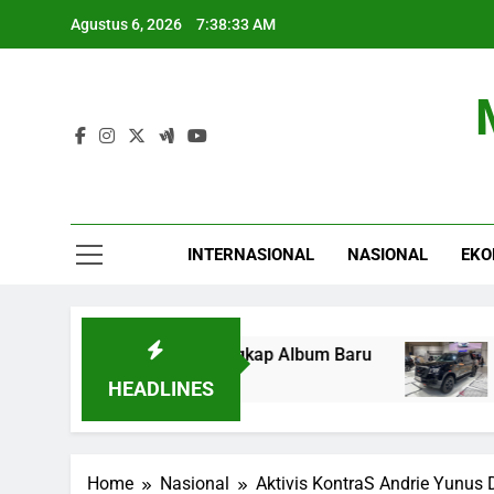
Skip
Agustus 6, 2026
7:38:34 AM
to
content
INTERNASIONAL
NASIONAL
EKO
udio, AAP Rocky Ungkap Album Baru
Nissan L
5 Jam Ago
HEADLINES
Home
Nasional
Aktivis KontraS Andrie Yunus