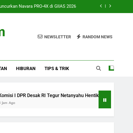
uncurkan Navara PRO-4X di GIIAS 2026
gur Netanyahu Hentikan Serangan Gaza
m
ah 8 Jam atau Deep Sleep yang Utama?
NEWSLETTER
RANDOM NEWS
 Studio, AAP Rocky Ungkap Album Baru
uncurkan Navara PRO-4X di GIIAS 2026
TAN
HIBURAN
TIPS & TRIK
gur Netanyahu Hentikan Serangan Gaza
ah 8 Jam atau Deep Sleep yang Utama?
R Desak RI Tegur Netanyahu Hentikan Serangan Gaza