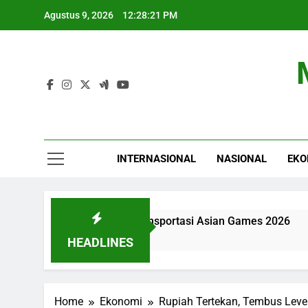
Skip
Agustus 9, 2026
12:28:22 PM
to
content
INTERNASIONAL
NASIONAL
EKO
si Tantangan Transportasi Asian Games 2026
HEADLINES
Home
Ekonomi
Rupiah Tertekan, Tembus Level