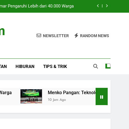
mar Pengaruhi Lebih dari 40.000 Warga
is Dukung PSEL Atasi Sampah Nasional
m
 dan Pajak Kendaraan Listrik Terbaru
NEWSLETTER
RANDOM NEWS
ntangan Transportasi Asian Games 2026
mar Pengaruhi Lebih dari 40.000 Warga
TAN
HIBURAN
TIPS & TRIK
is Dukung PSEL Atasi Sampah Nasional
 dan Pajak Kendaraan Listrik Terbaru
Menko Pangan: Teknologi Pirolisis Dukung PSEL Ata
10 Jam Ago