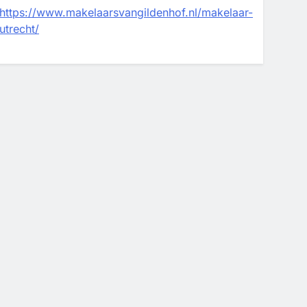
https://www.makelaarsvangildenhof.nl/makelaar-
utrecht/