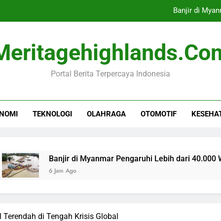
Banjir di Myan
Menko Pangan: Teknologi Pirolis
Meritagehighlands.co
Kebakaran Gedung Bapenda DKI
Portal Berita Terpercaya Indonesia
Tim CdM Indonesia Identifikasi Ta
Banjir di Myan
NOMI
TEKNOLOGI
OLAHRAGA
OTOMOTIF
KESEHA
Menko Pangan: Teknologi Pirolis
Kebakaran Gedung Bapenda DKI
Banjir di Myanmar Pengaruhi Lebih dari 40.000 Warga
6 Jam Ago
 Terendah di Tengah Krisis Global